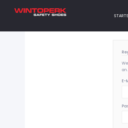
STARTS
Re
Wen
an.
E-M
Pa