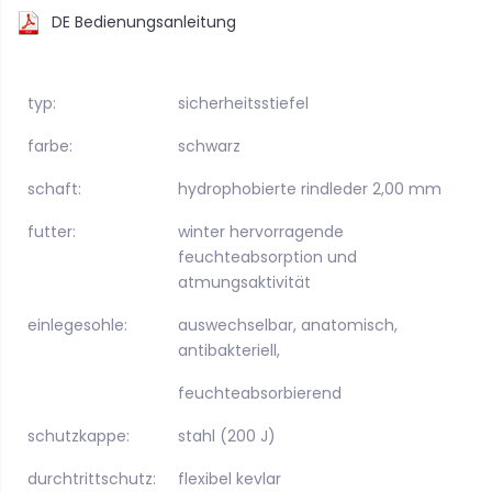
DE Bedienungsanleitung
typ:
sicherheitsstiefel
farbe:
schwarz
schaft:
hydrophobierte rindleder 2,00 mm
futter:
winter hervorragende
feuchteabsorption und
atmungsaktivität
einlegesohle:
auswechselbar, anatomisch,
antibakteriell,
feuchteabsorbierend
schutzkappe:
stahl (200 J)
durchtrittschutz:
flexibel kevlar