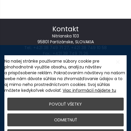
Kontakt
Nitrianska 103
95801 Partizánske, SLOVAKIA
Tel.:
+421 38 749 71 27
,
+421 38 749 10 58
Fax.: +421 38 749 71 26
E-mail:
wintoperk@wintoperk.sk
Na našej stránke používame súbory cookie pre
plnohodnotné využitie obsahu, analýzu návštev
NASTAVENIE COOKIES
a prispôsobenie reklám. Pokračovaním návštevy na našom
Ochrana osobných údajov
webe nám dávate súhlas na zhromažďovanie údajov a to
aj mimo neho prostredníctvom cookies. Svoj súhlas
môžete kedykoľvek odvolať.
Viac informácií nájdete tu
POVOLIŤ VŠETKY
Inovácia výrobného procesu WINTOPERK, s.r.o
ODMIETNUŤ