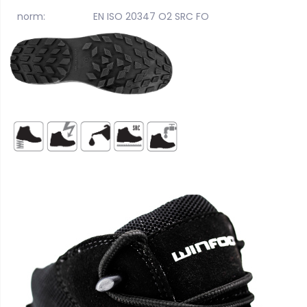
norm:
EN ISO 20347 O2 SRC FO