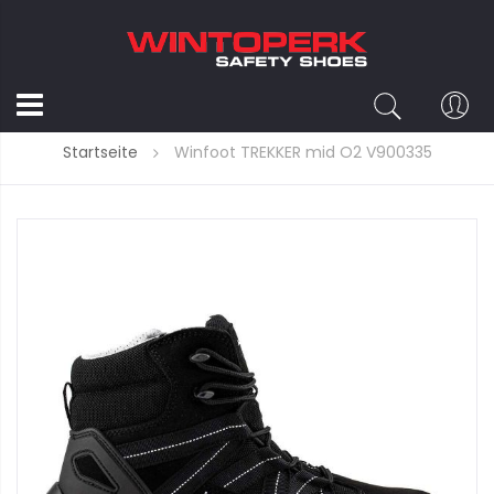
Startseite
Winfoot TREKKER mid O2 V900335