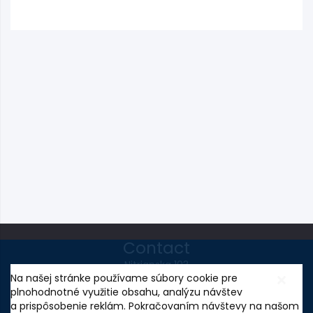
Contact
Nitrianska 103
Na našej stránke používame súbory cookie pre
95801 Partizánske, SLOVAKIA
plnohodnotné využitie obsahu, analýzu návštev
Tel.:
+421 38 749 71 27
,
+421 38 749 10 58
a prispôsobenie reklám. Pokračovaním návštevy na našom
Fax.: +421 38 749 71 26