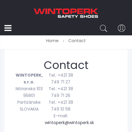
Home
Contact
Contact
WINTOPERK,
Tel.: +421 38
s.r.o.
749 71 27
Nitrianska 103
Tel.: +421 38
95801
749 71 26
Partizánske
Tel.: +421 38
SLOVAKIA
749 10 58
E-mail:
wintoperk@wintoperk.sk