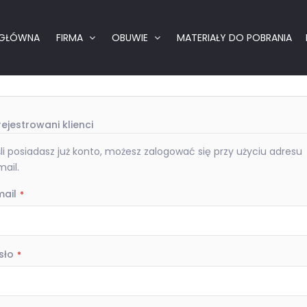
Logowanie
 GŁÓWNA
FIRMA
OBUWIE
MATERIAŁY DO POBRANIA
ejestrowani klienci
li posiadasz już konto, możesz zalogować się przy użyciu adresu
ail.
mail
sło