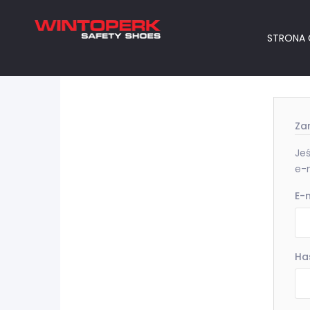
STRONA
Zar
Jeś
e-m
E-
Ha