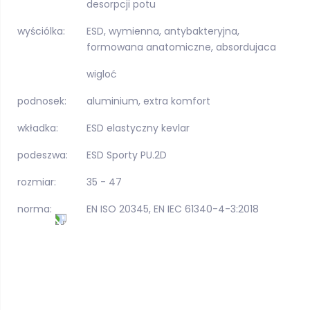
desorpcji potu
wyściólka:
ESD, wymienna, antybakteryjna,
formowana anatomiczne, absordujaca
wigloć
podnosek:
aluminium, extra komfort
wkładka:
ESD elastyczny kevlar
podeszwa:
ESD Sporty PU.2D
rozmiar:
35 - 47
norma:
EN ISO 20345, EN IEC 61340-4-3:2018