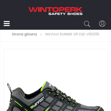
Strona główna
Winfoot RUNNER S1P ESD V900115