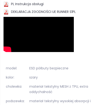
PL Instrukcja obsługi
DEKLARACJA ZGODNOŚCI UE RUNNER S1PL
model:
ESD półbuty bezpieczne
kolor:
szary
cholewka:
materiał tekstylny MESH z TPU, extra
oddychalność
podszewka:
materiał tekstylny wysokiej absorpcji i