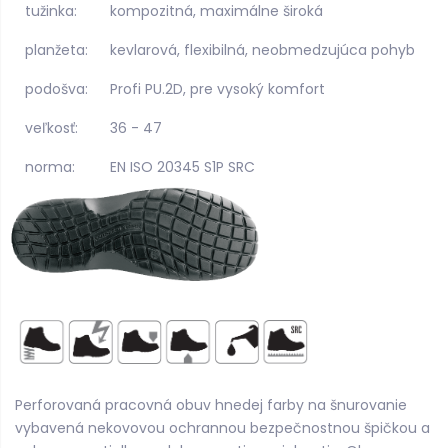
tužinka:
kompozitná, maximálne široká
planžeta:
kevlarová, flexibilná, neobmedzujúca pohyb
podošva:
Profi PU.2D, pre vysoký komfort
veľkosť:
36 - 47
norma:
EN ISO 20345 S1P SRC
Perforovaná pracovná obuv hnedej farby na šnurovanie
vybavená nekovovou ochrannou bezpečnostnou špičkou a