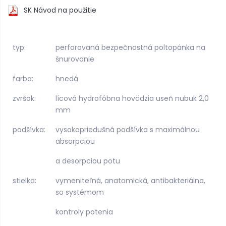
SK Návod na použitie
typ:
perforovaná bezpečnostná poltopánka na
šnurovanie
farba:
hnedá
zvršok:
lícová hydrofóbna hovädzia useň nubuk 2,0
mm
podšívka:
vysokopriedušná podšívka s maximálnou
absorpciou
a desorpciou potu
stielka:
vymeniteľná, anatomická, antibakteriálna,
so systémom
kontroly potenia