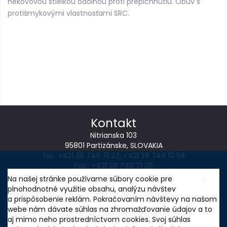
nekovovou stielkou odolnou proti prepichnutiu. Obuv s
protišmykovými vlastnosťami SRC.
Kontakt
Nitrianska 103
95801 Partizánske, SLOVAKIA
Tel.:
+421 38 749 71 27
,
+421 38 749 10 58
Fax.: +421 38 749 71 26
E-mail:
wintoperk@wintoperk.sk
Na našej stránke používame súbory cookie pre
plnohodnotné využitie obsahu, analýzu návštev
NASTAVENIE COOKIES
a prispôsobenie reklám. Pokračovaním návštevy na našom
Ochrana osobných údajov
webe nám dávate súhlas na zhromažďovanie údajov a to
aj mimo neho prostredníctvom cookies. Svoj súhlas