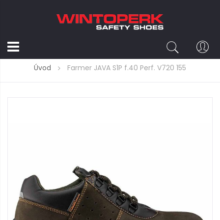
Úvod
Farmer JAVA S1P f.40 Perf. V720 155