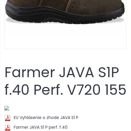
Farmer JAVA S1P
f.40 Perf. V720 155
EU Vyhlásenie o zhode JAVA S1 P
Farmer JAVA S1 P perf. f.40