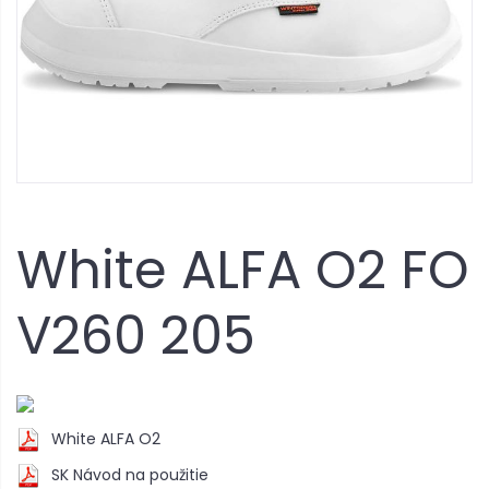
White ALFA O2 FO
V260 205
White ALFA O2
SK Návod na použitie