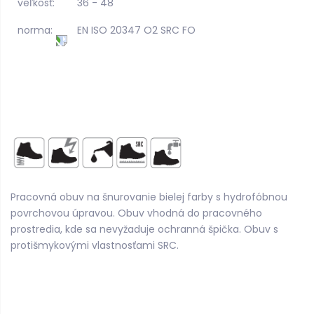
veľkosť:
36 - 48
norma:
EN ISO 20347 O2 SRC FO
Pracovná obuv na šnurovanie bielej farby s hydrofóbnou
povrchovou úpravou. Obuv vhodná do pracovného
prostredia, kde sa nevyžaduje ochranná špička. Obuv s
protišmykovými vlastnosťami SRC.