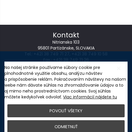
Kontakt
Nitrianska 103
95801 Partizánske, SLOVAKIA
Tel.:
+421 38 749 71 27
,
+421 38 749 10 58
Fax.: +421 38 749 71 26
E-mail:
wintoperk@wintoperk.sk
Na našej stránke používame súbory cookie pre
plnohodnotné využitie obsahu, analýzu návštev
NASTAVENIE COOKIES
a prispôsobenie reklám. Pokračovaním návštevy na našom
Ochrana osobných údajov
webe nám dávate súhlas na zhromažďovanie údajov a to
aj mimo neho prostredníctvom cookies. Svoj súhlas
môžete kedykoľvek odvolať.
Viac informácií nájdete tu
POVOLIŤ VŠETKY
Inovácia výrobného procesu WINTOPERK, s.r.o
ODMIETNUŤ