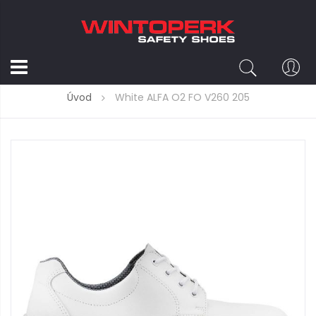
Úvod
White ALFA O2 FO V260 205