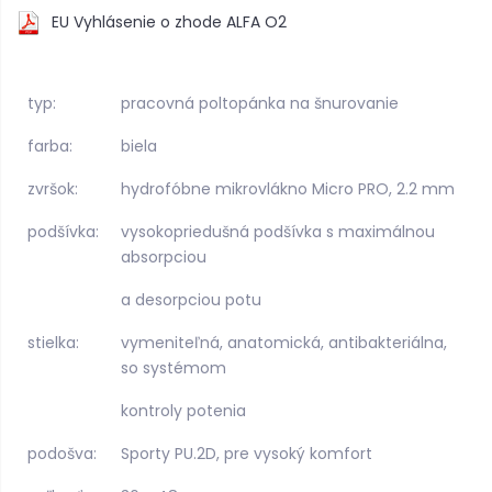
EU Vyhlásenie o zhode ALFA O2
typ:
pracovná poltopánka na šnurovanie
farba:
biela
zvršok:
hydrofóbne mikrovlákno Micro PRO, 2.2 mm
podšívka:
vysokopriedušná podšívka s maximálnou
absorpciou
a desorpciou potu
stielka:
vymeniteľná, anatomická, antibakteriálna,
so systémom
kontroly potenia
podošva:
Sporty PU.2D, pre vysoký komfort