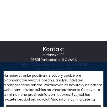
Kontakt
Nitrianska 103
95801 Partizánske, SLOVAKIA
Tel.:
+421 38 749 71 27
,
+421 38 749 10 58
Fax.: +421 38 749 71 26
E-mail:
wintoperk@wintoperk.sk
Na našej stránke používame súbory cookie pre
plnohodnotné využitie obsahu, analýzu návštev
NASTAVENIE COOKIES
a prispôsobenie reklám. Pokračovaním návštevy na našom
Ochrana osobných údajov
webe nám dávate súhlas na zhromažďovanie údajov a to
aj mimo neho prostredníctvom cookies. Svoj súhlas
môžete kedykoľvek odvolať.
Viac informácií nájdete tu