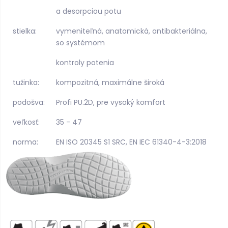
a desorpciou potu
stielka:
vymeniteľná, anatomická, antibakteriálna,
so systémom
kontroly potenia
tužinka:
kompozitná, maximálne široká
podošva:
Profi PU.2D, pre vysoký komfort
veľkosť:
35 - 47
norma:
EN ISO 20345 S1 SRC, EN IEC 61340-4-3:2018