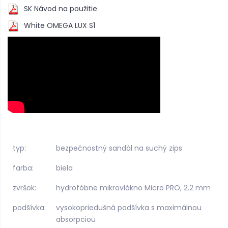
SK Návod na použitie
White OMEGA LUX S1
typ:
bezpečnostný sandál na suchý zips
farba:
biela
zvršok:
hydrofóbne mikrovlákno Micro PRO, 2.2 mm
podšívka:
vysokopriedušná podšívka s maximálnou
absorpciou